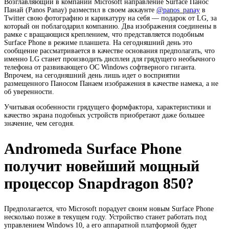
Возглавляющий в компании Microsoft направление Surface Панос
Панай (Panos Panay) разместил в своем аккаунте
@panos_panay
в
Twitter свою фотографию и карикатуру на себя — подарок от LG, за
который он поблагодарил компанию. Два изображения соединены в
рамке с вращающися креплением, что представляется подобным
Surface Phone в режиме планшета. На сегодняшний день это
сообщение рассматривается в качестве основания предполагать, что
именно LG станет производить дисплеи для грядущего необычного
телефона от развивающего ОС Windows софтверного гиганта.
Впрочем, на сегодняшний день лишь идет о восприятии
размещенного Паносом Панаем изображения в качестве намека, а не
об уверенности.
Учитывая особенности грядущего формфактора, характеристики и
качество экрана подобных устройств приобретают даже большее
значение, чем сегодня.
Andromeda Surface Phone
получит новейший мощный
процессор Snapdragon 850?
Предполагается, что Microsoft порадует своим новым Surface Phone
несколько позже в текущем году. Устройство станет работать под
управлением Windows 10, а его аппаратной платформой будет