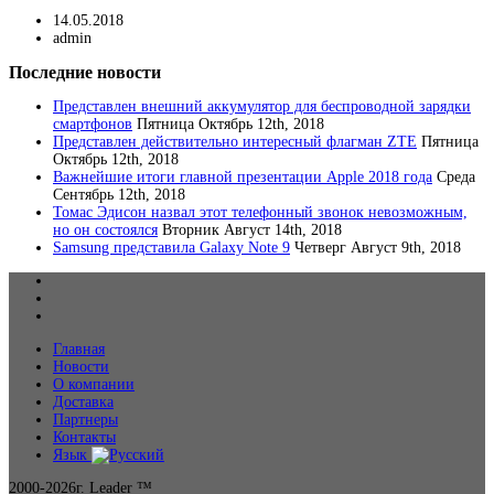
14.05.2018
admin
Последние новости
Представлен внешний аккумулятор для беспроводной зарядки
смартфонов
Пятница Октябрь 12th, 2018
Представлен действительно интересный флагман ZTE
Пятница
Октябрь 12th, 2018
Важнейшие итоги главной презентации Apple 2018 года
Среда
Сентябрь 12th, 2018
Томас Эдисон назвал этот телефонный звонок невозможным,
но он состоялся
Вторник Август 14th, 2018
Samsung представила Galaxy Note 9
Четверг Август 9th, 2018
Главная
Новости
О компании
Доставка
Партнеры
Контакты
Язык
2000-2026г.
Leader ™