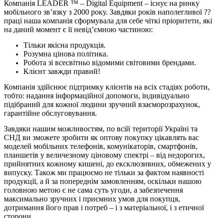
Компанія LEADER ™ – Digital Equipment – існує на ринку
мобільного зв’язку з 2000 року. Завдяки років наполегливої ??
праці наша компанія сформувала для себе чіткі пріоритети, які
на даний момент є її невід’ємною частиною:
Тільки якісна продукція.
Розумна цінова політика.
Робота зі всесвітньо відомими світовими брендами.
Клієнт завжди правий!
Компанія здійснює підтримку клієнтів на всіх стадіях роботи,
тобто: надання інформаційної допомоги, індивідуально
підібраний для кожної людини зручний взаєморозрахунок,
гарантійне обслуговування.
Завдяки нашим можливостям, по всій території Україні та
СНД ви зможете зробити як оптову покупку цікавлять вас
моделей мобільних телефонів, комунікаторів, смартфонів,
планшетів у величезному ціновому спектрі – від недорогих,
прийнятних кожному кишені, до ексклюзивних, обмежених у
випуску. Також ми працюємо не тільки за фактом наявності
продукції, а й за попереднім замовленням, оскільки нашою
головною метою є не сама суть угоди, а забезпечення
максимально зручних і приємних умов для покупця,
дотримання його прав і потреб – і з матеріальної, і з етичної
сторони.